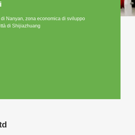
i
a di Nanyan, zona economica di sviluppo
ittà di Shijiazhuang
td