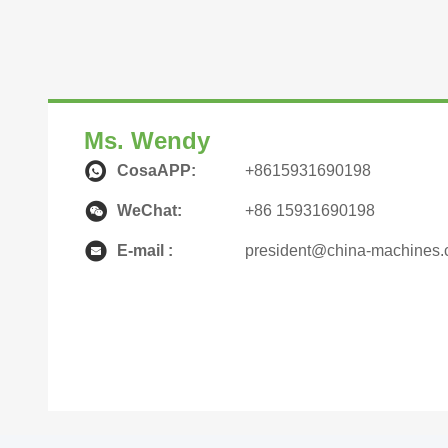
Ms. Wendy
CosaAPP:
+8615931690198
WeChat:
+86 15931690198
E-mail :
president@china-machines.